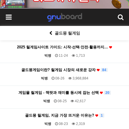
골드몽 릴게임
2025 릴게임사이트 가이드: 시작·선택·안전·활용까지…
빅뱅
11-24
1,713
골드몽게임이란? 릴게임 시장의 새로운 강자
84
빅뱅
08-26
3,968,884
게임몰 릴게임 - 잭팟과 재미를 동시에 잡는 선택
20
빅뱅
08-25
42,617
골드몽 릴게임, 지금 가장 뜨거운 이유는?
1
빅뱅
08-23
2,319