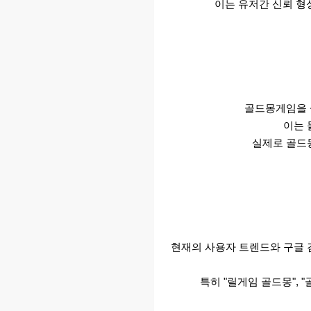
이는 유저간 신뢰 형성
골드몽게임을 
이는 
실제로 골드몽
현재의 사용자 트렌드와 구글 
특히 "릴게임 골드몽",