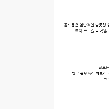
골드몽은 일반적인 슬롯형 릴
특히
로그인 → 게임 
골드몽
일부 플랫폼이 과도한 
그