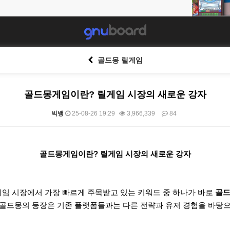
골드몽 릴게임
골드몽게임이란? 릴게임 시장의 새로운 강자
빅뱅
25-08-26 19:29
3,966,339
84
본문
골드몽게임이란? 릴게임 시장의 새로운 강자
게임 시장에서 가장 빠르게 주목받고 있는 키워드 중 하나가 바로
골
골드몽의 등장은 기존 플랫폼들과는 다른 전략과 유저 경험을 바탕