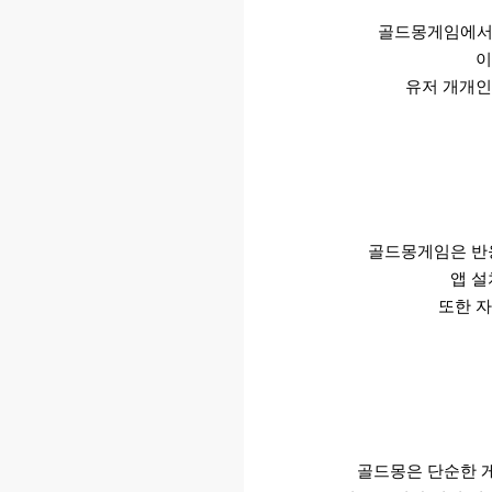
골드몽게임에서는
이
유저 개개인
골드몽게임은 반
앱 설
또한 자
골드몽은 단순한 게