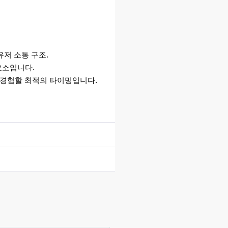
유저 소통 구조.
요소입니다.
 경험할 최적의 타이밍입니다.