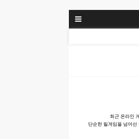
최근 온라인 
단순한 릴게임을 넘어선 