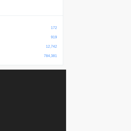
172
919
12,742
784,381