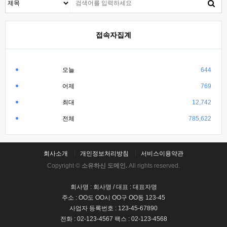
접속자집계
오늘
644
어제
769
최대
12,742
전체
785,622
회사소개
개인정보처리방침
서비스이용약관
Copyright ©
소유하신 도메인.
All rights reserved.
회사명 : 회사명 / 대표 : 대표자명
주소 : OO도 OO시 OO구 OO동 123-45
사업자 등록번호 : 123-45-67890
전화 : 02-123-4567 팩스 : 02-123-4568